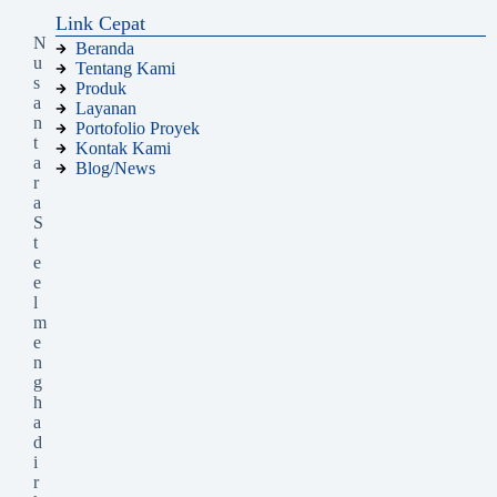
Link Cepat
N
Beranda
u
Tentang Kami
s
Produk
a
Layanan
n
Portofolio Proyek
t
Kontak Kami
a
Blog/News
r
a
S
t
e
e
l
m
e
n
g
h
a
d
i
r