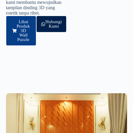
kami membantu mewujudkan
tampilan dinding 3D yang
estetik tanpa ribet.
Lihat
Hubungi
Produk
Kami
3D
Wall
Puzzle