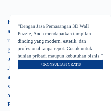
H
“Dengan Jasa Pemasangan 3D Wall
a
Puzzle, Anda mendapatkan tampilan
r
dinding yang modern, estetik, dan
profesional tanpa repot. Cocok untuk
g
hunian pribadi maupun kebutuhan bisnis.”
a
KONSULTASI GRATIS
J
a
s
a
P