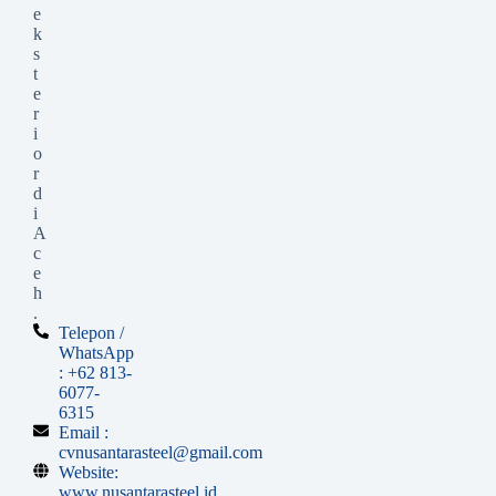
e
k
s
t
e
r
i
o
r
d
i
A
c
e
h
.
Telepon /
WhatsApp
: +62 813-
6077-
6315
Email :
cvnusantarasteel@gmail.com
Website:
www.nusantarasteel.id